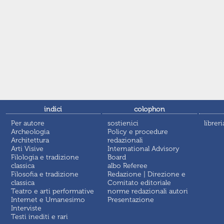
indici
colophon
Per autore
sostienici
libreri
Archeologia
Policy e procedure
Architettura
redazionali
Arti Visive
International Advisory
Filologia e tradizione
Board
classica
albo Referee
Filosofia e tradizione
Redazione | Direzione e
classica
Comitato editoriale
Teatro e arti performative
norme redazionali autori
Internet e Umanesimo
Presentazione
Interviste
Testi inediti e rari