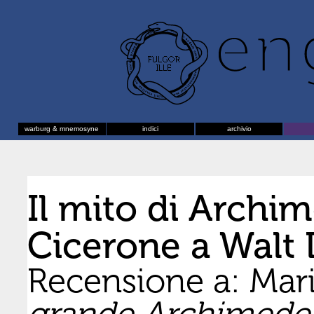
warburg & mnemosyne
indici
archivio
Il mito di Archi
Cicerone a Walt 
Recensione a: Ma
grande Archimede