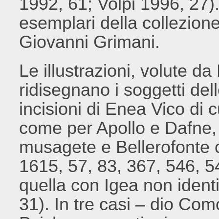
1992, 61; Volpi 1996, 27).
esemplari della collezione
Giovanni Grimani.
Le illustrazioni, volute da
ridisegnano i soggetti del
incisioni di Enea Vico di 
come per Apollo e Dafne,
musagete e Bellerofonte 
1615, 57, 83, 367, 546, 
quella con Igea non ident
31). In tre casi – dio Co