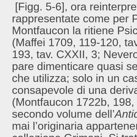
[Figg. 5-6], ora reinterp
rappresentate come per Ps
Montfaucon la ritiene Psich
(Maffei 1709, 119-120, t
193, tav. CXXII, 3; Neve
pare dimenticare quasi se
che utilizza; solo in un cas
consapevole di una deriva
(Montfaucon 1722b, 198, a
secondo volume dell’
Anti
mai l’originaria apparten