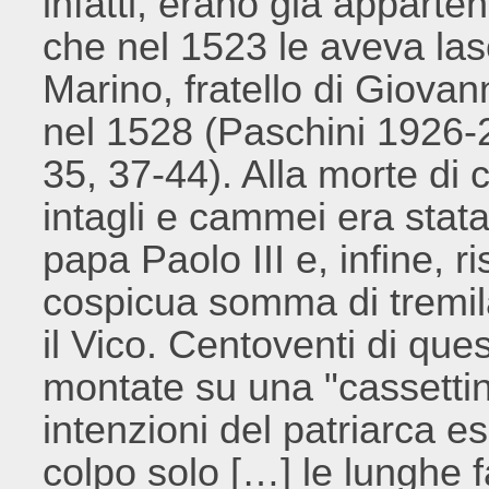
infatti, erano già appart
che nel 1523 le aveva lasc
Marino, fratello di Giovann
nel 1528 (Paschini 1926-
35, 37-44). Alla morte di 
intagli e cammei era stat
papa Paolo III e, infine, r
cospicua somma di tremi
il Vico. Centoventi di qu
montate su una "cassettin
intenzioni del patriarca e
colpo solo […] le lunghe fa