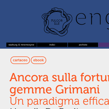
warburg & mnemosyne
indici
archivio
cartaceo
ebook
Ancora sulla fortu
gemme Grimani
Un paradigma effic