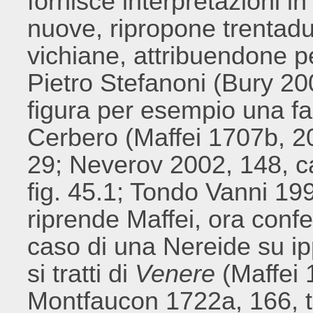
fornisce interpretazioni in
nuove, ripropone trentadu
vichiane, attribuendone p
Pietro Stefanoni (Bury 20
figura per esempio una 
Cerbero (Maffei 1707b, 2
29; Neverov 2002, 148, c
fig. 45.1; Tondo Vanni 19
riprende Maffei, ora con
caso di una Nereide su i
si tratti di
Venere
(Maffei 1
Montfaucon 1722a, 166, t