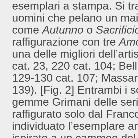
esemplari a stampa. Si tr
uomini che pelano un maia
come
Autunno
o
Sacrific
raffigurazione con tre
Amo
una delle migliori dell’ar
cat. 23, 220 cat. 104; Bel
129-130 cat. 107; Massari
139). [Fig. 2] Entrambi i 
gemme Grimani delle seri
raffigurato solo dal Franc
individuato l’esemplare an
ispirato a un cammeo del 