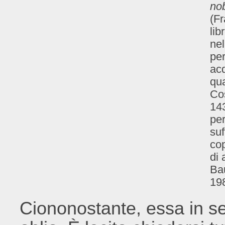
nob
(Fr
lib
nel
per
acq
qua
Cos
143
per
suf
cop
di 
Bau
19
Ciononostante, essa in se