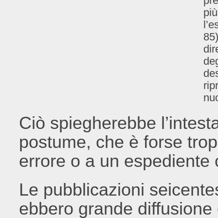
pre
più
l’e
85)
dir
deg
des
ri
nu
Ciò spiegherebbe l’intest
postume, che è forse trop
errore o a un espediente
Le pubblicazioni seicente
ebbero grande diffusione