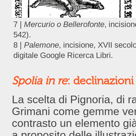
7 |
Mercurio o Bellerofonte
, incisio
542).
8 |
Palemone
, incisione, XVII secol
digitale Google Ricerca Libri.
Spolia in re
: declinazioni
La scelta di Pignoria, di 
Grimani come gemme vere
contrasto un elemento gi
a proposito delle illustraz