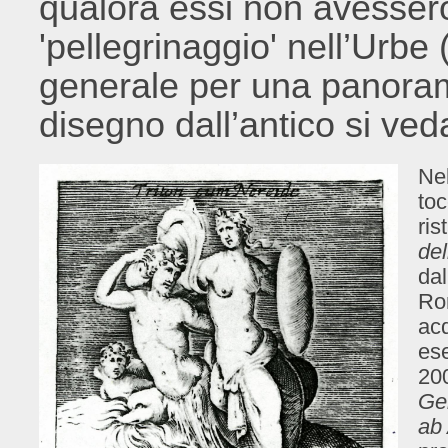
qualora essi non avessero
'pellegrinaggio' nell’Urbe
generale per una panoram
disegno dall’antico si ved
Nel
toc
ris
de
dal
Ro
acq
es
20
Ge
ab