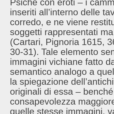
Psiche con eroti – i camm
inseriti all’interno delle ta
corredo, e ne viene restitu
soggetti rappresentati m
(Cartari, Pignoria 1615, 
30-31). Tale elemento semb
immagini vichiane fatto d
semantico analogo a quel
la spiegazione dell’antich
originali di essa – benché 
consapevolezza maggiore r
quelle stesse immagini, va