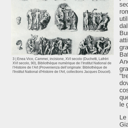
sec
rom
uti
dal
Bu
att
gra
Bat
3 | Enea Vico,
Cammei
, incisione, XVI secolo (Duchetti, Lafréri
Anc
XVI secolo, 90), Bibliothèque numérique de l’Institut National de
gra
l’Histoire de l’Art (Provenienza dell’originale: Bibliothèque de
l'Institut National d'Histoire de l'Art, collections Jacques Doucet).
"tr
dov
cos
que
le 
Le 
Gi