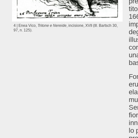
pre
tit
166
imp
4 | Enea Vico,
Tritone e Nereide
, incisione, XVII (Ill. Bartsch 30,
97, n. 125).
deg
ill
cor
una
bas
For
eru
ela
mut
Se
fio
inn
lo 