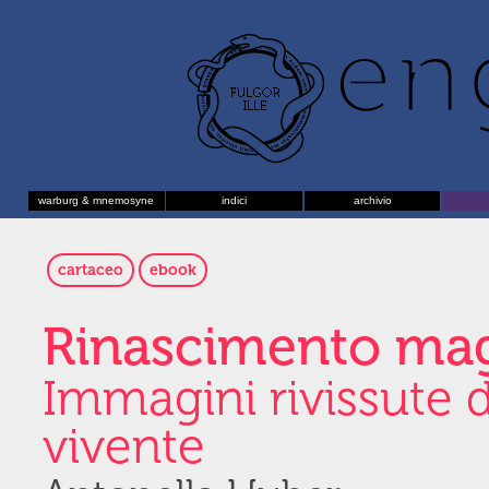
warburg & mnemosyne
indici
archivio
cartaceo
ebook
Rinascimento ma
Immagini rivissute
vivente