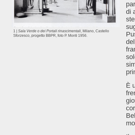
par
di 
ste
su
1 |
Sala Verde o dei Portali rinascimentali
, Milano, Castello
Pus
Sforzesco, progetto BBPR, foto P. Monti 1956.
del
fr
sol
sim
pri
È u
fre
gio
cor
Bel
mo