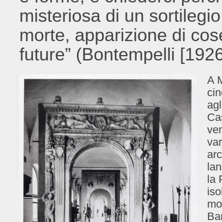
misteriosa di un sortileg
morte, apparizione di cos
future” (Bontempelli [1926
A 
cin
agl
Cas
ven
var
arc
lan
la 
iso
mon
Ba