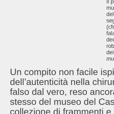
Il 
mu
del
seg
(cf
fal
dec
rob
dei
mu
Un compito non facile ispi
dell’autenticità nella chiru
falso dal vero, reso ancora
stesso del museo del Cas
collezione di frammenti e