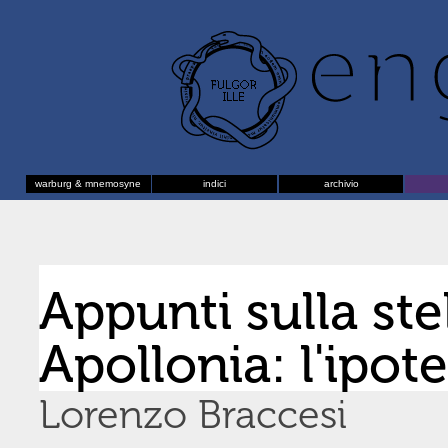
warburg & mnemosyne
indici
archivio
Appunti sulla stel
Apollonia: l'ipot
Lorenzo Braccesi