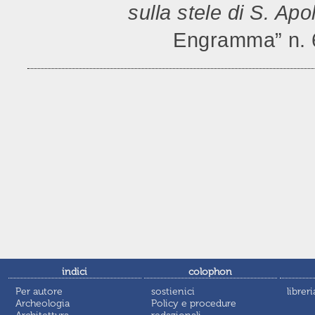
sulla stele di S. Apo
Engramma” n. 
indici
colophon
Per autore
sostienici
libreri
Archeologia
Policy e procedure