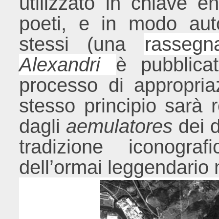
utilizzato in chiave e
poeti, e in modo auto
stessi (una
rassegn
Alexandri
è pubblica
processo di appropriaz
stesso principio sarà 
dagli
aemulatores
dei 
tradizione iconogra
dell’ormai leggendario 