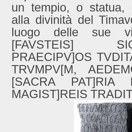
un tempio, o statua,
alla divinità del Timav
luogo delle sue vit
[FAVSTEIS]
SI
PRAECIPV]OS
TVDI
TRVMPV[M, AEDEM
[SACRA PAT]RIA 
MAGIST]REIS TRADIT