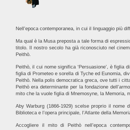
Nell’epoca contemporanea, in cui il linguaggio più diffu
Ma qual è la Musa preposta a tale forma di espressio
titolo. Il nostro secolo ha già riconosciuto nel cin
Peithò.
Peithò, il cui nome significa ‘Persuasione’, è figlia 
figlia di Prometeo e sorella di Tyche ed Eunomia, divi
Peithò. Nella polis democratica greca, ove tutti i citt
Peithò era determinante per la fondazione dell’armo
mito che la vuole figlia di Mnemosyne, la Memoria, 
Aby Warburg (1866-1929) scelse proprio il nome di q
Biblioteca e l’opera principale, l’Atlante della Memori
Accogliere il mito di Peithò nell’epoca contemp