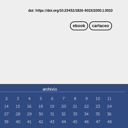
doi: https://doi.org/10.25432/1826-901X/2000.1.0010
ebook
cartaceo
archivio
2
3
4
5
6
7
8
9
10
11
14
15
16
18
19
20
21
22
23
24
27
28
29
30
31
32
33
34
35
36
39
40
41
42
43
44
45
46
47
48