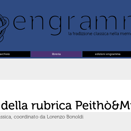
archivio
libreria
edizioni engramma
 della rubrica Peithò
lassica, coordinato da Lorenzo Bonoldi