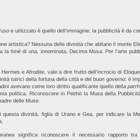
so e utilizzato è quello dell’immagine, la pubblicità è da cons
ne artistica? Nessuna delle divinità che abitano il monte E
ema la timè di una, innominata, Decima Musa. Per l’arte pub
di Hermes e Afrodite, vale a dire frutto dell’incrocio di Eloq
nità tutrici della fortuna della città e del buon governo: è i
adini avevano come loro diritto qualificante quello della
parrh
nia politica. Riconoscere in Peithò la Musa della Pubblici
madre delle Muse.
uesta divinità, figlia di Urano e Gea, per indicare la Mem
a.
oranea significa riconoscere il necessario rapporto tra