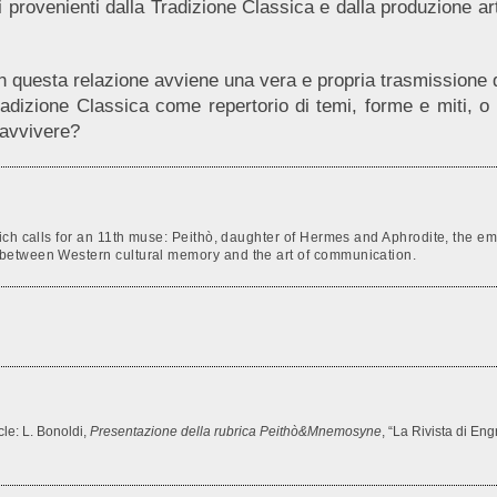
li provenienti dalla Tradizione Classica e dalla produzione
 questa relazione avviene una vera e propria trasmissione d
adizione Classica come repertorio di temi, forme e miti, o
ravvivere?
ich calls for an 11th muse: Peithò, daughter of Hermes and Aphrodite, the e
between Western cultural memory and the art of communication.
icle: L. Bonoldi,
Presentazione della rubrica Peithò&Mnemosyne
, “La Rivista di En