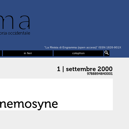
"La Rivista di Engramma (open access)" ISSN 1826-901X
in fieri
colophon
1 | settembre 2000
9788894840001
&Mnemosyne