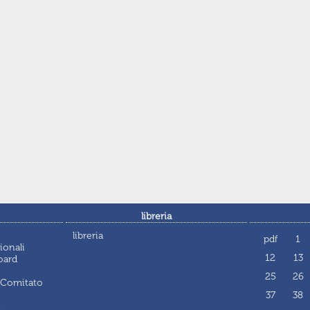
libreria
libreria
pdf
1
ionali
12
13
oard
25
26
 Comitato
37
38
i