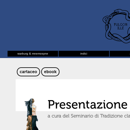
warburg & mnemosyne
indici
cartaceo
ebook
Presentazione
a cura del Seminario di Tradizione c