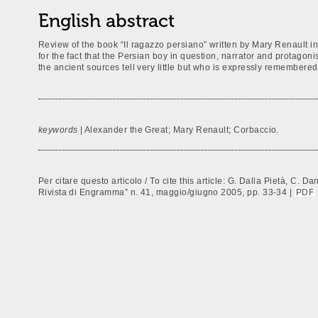
English abstract
Review of the book “Il ragazzo persiano” written by Mary Renault in
for the fact that the Persian boy in question, narrator and protagon
the ancient sources tell very little but who is expressly remembere
keywords
| Alexander the Great; Mary Renault; Corbaccio.
Per citare questo articolo / To cite this article: G. Dalla Pietà, C. Dan
Rivista di Engramma” n. 41, maggio/giugno 2005, pp. 33-34 |
PDF