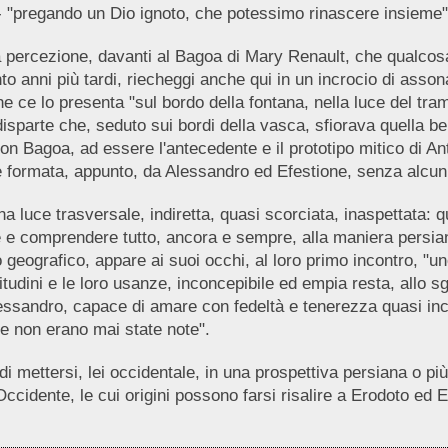
 "pregando un Dio ignoto, che potessimo rinascere insieme"
la percezione, davanti al Bagoa di Mary Renault, che qualcos
o anni più tardi, riecheggi anche qui in un incrocio di asson
he ce lo presenta "sul bordo della fontana, nella luce del t
sparte che, seduto sui bordi della vasca, sfiorava quella bel
non Bagoa, ad essere l'antecedente e il prototipo mitico di An
 è formata, appunto, da Alessandro ed Efestione, senza alcun
a luce trasversale, indiretta, quasi scorciata, inaspettata: 
e e comprendere tutto, ancora e sempre, alla maniera persia
geografico, appare ai suoi occhi, al loro primo incontro, "uno
bitudini e le loro usanze, inconcepibile ed empia resta, allo 
essandro, capace di amare con fedeltà e tenerezza quasi inc
e non erano mai state note".
i mettersi, lei occidentale, in una prospettiva persiana o p
'Occidente, le cui origini possono farsi risalire a Erodoto ed E