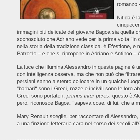
romanzo -
Nitida è 
cinquecent
immagini più delicate del giovane Bagoa sia quella c
sconosciuto che Adriano vede per la prima volta "in di
nella storia della tradizione classica, è Efestione, e 
Patroclo – e che si ripropone in Adriano e Antinoo –
La luce che illumina Alessandro in queste pagine è un
con intelligenza osserva, ma che non può che filtrar
persiani sanno a stento collocare in un qualche luogo 
"barbari" sono i Greci, rozze e incivili sono le loro a
Greci sono portatori:
primus inter pares
, questo è Al
però, riconosce Bagoa, "sapeva cose, di lui, che a m
Mary Renault sceglie, per raccontare di Alessandro, d
a una finzione letteraria cara nel corso dei secoli all