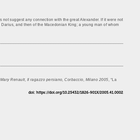
 not suggest any connection with the great Alexander. If it were not
 King Darius, and then of the Macedonian King; a young man of whom
Mary Renault, Il ragazzo persiano, Corbaccio, Milano 2005
, “La
doi: https://doi.org/10.25432/1826-901X/2005.41.0002