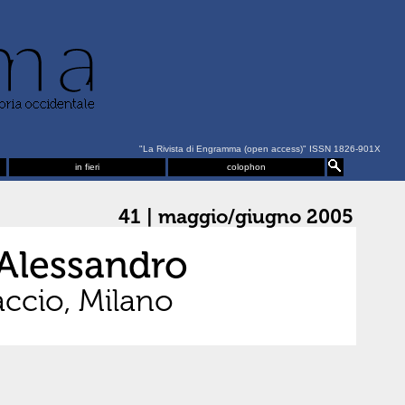
"La Rivista di Engramma (open access)" ISSN 1826-901X
in fieri
colophon
41 | maggio/giugno 2005
u Alessandro
accio, Milano