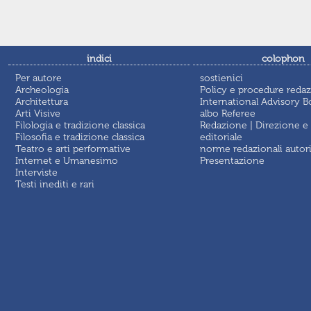
indici
colophon
Per autore
sostienici
Archeologia
Policy e procedure redaz
Architettura
International Advisory B
Arti Visive
albo Referee
Filologia e tradizione classica
Redazione | Direzione e
Filosofia e tradizione classica
editoriale
Teatro e arti performative
norme redazionali autor
Internet e Umanesimo
Presentazione
Interviste
Testi inediti e rari