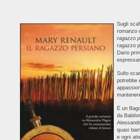
Sugli scaf
romanzo c
ragazzo p
ragazzo p
Dario pri
espressam
Sullo sca
potrebbe 
appassion
mantenere 
È un Bagoa
da Babilon
Alessandr
quasi bam
e ogni att