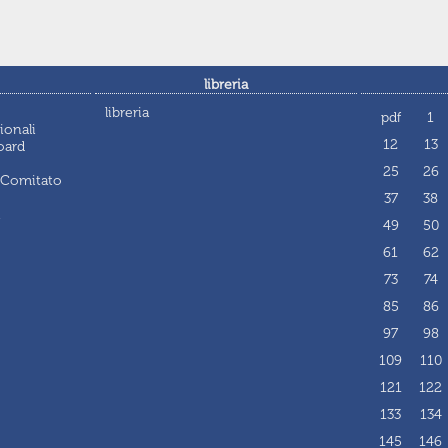
libreria
libreria
pdf
1
ionali
12
13
oard
25
26
 Comitato
37
38
i
49
50
61
62
73
74
85
86
97
98
109
110
121
122
133
134
145
146