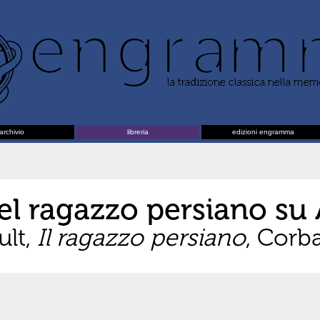
archivio
libreria
edizioni engramma
el ragazzo persiano s
ult,
Il ragazzo persiano
, Corb