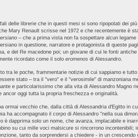
fali delle librerie che in questi mesi si sono ripopolati dei p
he Mary Renault scrisse nel 1972 e che recentemente è stat
ersiano
– che a prima vista non fa sospettare alcun legame 
ersiano in questione, narratore e protagonista di queste pag
ma, e del Re macedone poi; un giovane di cui le fonti antic
ente ricordato come il solo
eromenos
di Alessandro.
rto tra le poche, frammentarie notizie di cui sappiamo e tutt
essere stato – tra il "vero" e il "verosimile" di manzonian
ante e particolarissimo che alla vita di Alessandro Magno r
ancor oggi tutta la propria freschezza e originalità.
 ormai vecchio che, dalla città di Alessandria d'Egitto in cui
ia ha accompagnato il corpo di Alessandro "nella sua dimora 
o è dapprima solo un nome, che avanza, implacabile e inarres
bino su cui mille voci malsicure si rincorrono incontenibili;
enzione, tanto da sorprendersi a chiedere - in un crescendo di 