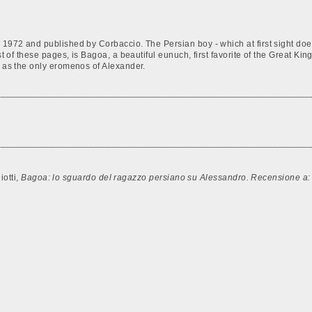
 1972 and published by Corbaccio. The Persian boy - which at first sight does
ist of these pages, is Bagoa, a beautiful eunuch, first favorite of the Great
d as the only eromenos of Alexander.
iotti,
Bagoa: lo sguardo del ragazzo persiano su Alessandro. Recensione a: 