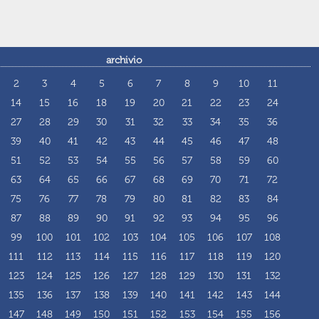
archivio
2
3
4
5
6
7
8
9
10
11
14
15
16
18
19
20
21
22
23
24
27
28
29
30
31
32
33
34
35
36
39
40
41
42
43
44
45
46
47
48
51
52
53
54
55
56
57
58
59
60
63
64
65
66
67
68
69
70
71
72
75
76
77
78
79
80
81
82
83
84
87
88
89
90
91
92
93
94
95
96
99
100
101
102
103
104
105
106
107
108
111
112
113
114
115
116
117
118
119
120
123
124
125
126
127
128
129
130
131
132
135
136
137
138
139
140
141
142
143
144
147
148
149
150
151
152
153
154
155
156