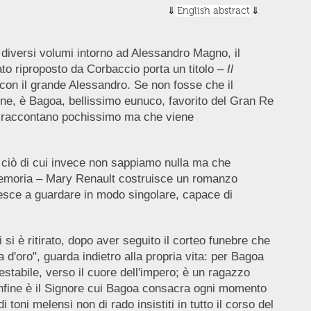
English abstract
iù diversi volumi intorno ad Alessandro Magno, il
o riproposto da Corbaccio porta un titolo –
Il
con il grande Alessandro. Se non fosse che il
ine, è Bagoa, bellissimo eunuco, favorito del Gran Re
he raccontano pochissimo ma che viene
o ciò di cui invece non sappiamo nulla ma che
a memoria – Mary Renault costruisce un romanzo
iesce a guardare in modo singolare, capace di
 si è ritirato, dopo aver seguito il corteo funebre che
d'oro", guarda indietro alla propria vita: per Bagoa
tabile, verso il cuore dell'impero; è un ragazzo
 infine è il Signore cui Bagoa consacra ogni momento
toni melensi non di rado insistiti in tutto il corso del