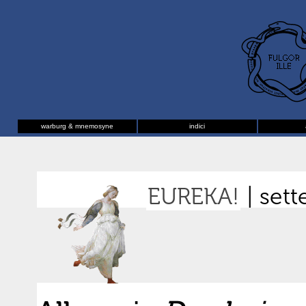
warburg & mnemosyne
indici
EUREKA!
| set