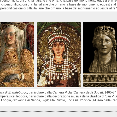
i personificazioni di città italiane che ornano la base del monumento equestre al r
ci personificazioni di città italiane che ornano la base del monumento equestre al
i personificazioni di città italiane che ornano la base del monumento equestre al r
ara di Brandeburgo,
particolare dalla Camera Picta (Camera degli Sposi), 1465-74
mperatrice Teodora, particolare dalla decorazione musiva della Basilica di San Vi
 Foggia,
Giovanna di Napoli
, Sigilgaita Rufolo, Ecclesia 1272 ca., Museo della Cat