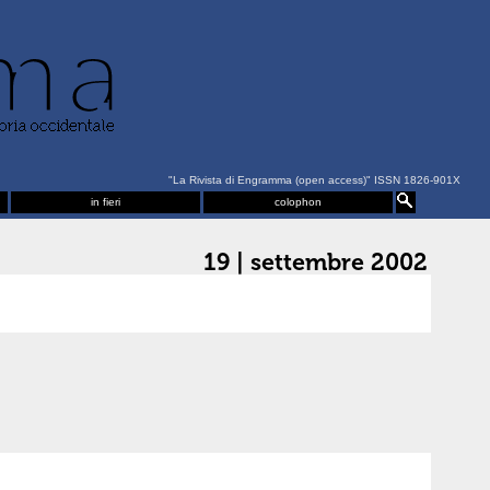
"La Rivista di Engramma (open access)" ISSN 1826-901X
in fieri
colophon
19 | settembre 2002