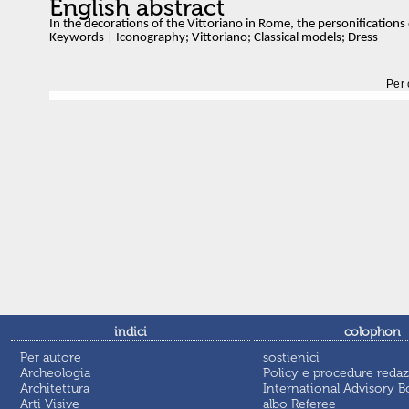
English abstract
In the decorations of the Vittoriano in Rome, the personifications 
Keywords | Iconography; Vittoriano; Classical models; Dress
Per 
indici
colophon
Per autore
sostienici
Archeologia
Policy e procedure redaz
Architettura
International Advisory B
Arti Visive
albo Referee