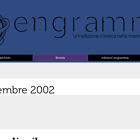
archivio
libreria
edizioni engramma
tembre 2002