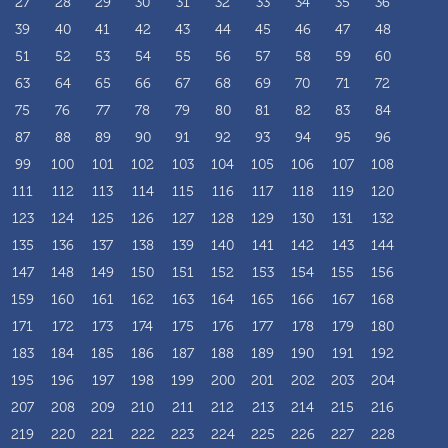
27
28
29
30
31
32
33
34
35
36
39
40
41
42
43
44
45
46
47
48
51
52
53
54
55
56
57
58
59
60
63
64
65
66
67
68
69
70
71
72
75
76
77
78
79
80
81
82
83
84
87
88
89
90
91
92
93
94
95
96
99
100
101
102
103
104
105
106
107
108
111
112
113
114
115
116
117
118
119
120
123
124
125
126
127
128
129
130
131
132
135
136
137
138
139
140
141
142
143
144
147
148
149
150
151
152
153
154
155
156
159
160
161
162
163
164
165
166
167
168
171
172
173
174
175
176
177
178
179
180
183
184
185
186
187
188
189
190
191
192
195
196
197
198
199
200
201
202
203
204
207
208
209
210
211
212
213
214
215
216
219
220
221
222
223
224
225
226
227
228