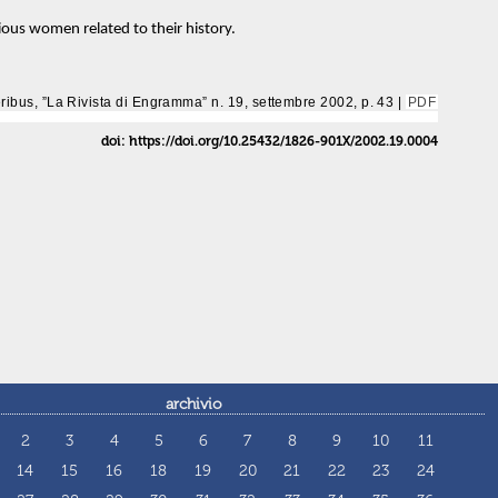
rious women related to their history.
eribus, ”La Rivista di Engramma” n. 19, settembre 2002, p. 43 |
PDF
doi: https://doi.org/10.25432/1826-901X/2002.19.0004
archivio
2
3
4
5
6
7
8
9
10
11
14
15
16
18
19
20
21
22
23
24