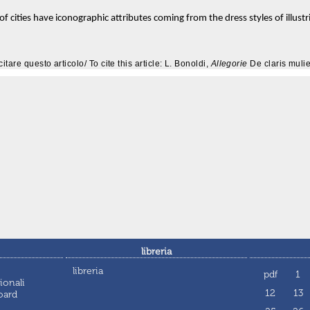
of cities have iconographic attributes coming from the dress styles of illust
citare questo articolo/ To cite this article: L. Bonoldi,
Allegorie
De claris muli
libreria
libreria
pdf
1
ionali
12
13
oard