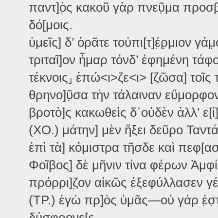
παντ]ὸ̣ς κακοῦ γὰρ πνεῦ̣μα προσβ[
δό[μοις.
ὑμεῖς] δ’ ὁρᾶτε τοὐπι[τ]έ̣ρ̣μιον γάμ̣
τριταῖ]ον ἦμαρ τόνδ’ ἐφημένη τάφ
τέκνοις⸥ ἐπώ<ι>ζε<ι> [ζῶσα] τοῖς 
θρηνο]ῦ̣σα τὴν τάλαιναν εὔμορφο
βροτὸ]ς κακωθεὶς δ᾽οὐδὲν ἀλλ’ ε[ἰ]
(XO.) μάτην] μὲν ἥξει δεῦρο Ταντά
ἐπὶ τὰ] κόμιστρα τῆσδε καὶ πεφ[α
Φοῖβος] δὲ μῆνιν τίνα φέρων Ἀμφί
πρόρρι]ζ̣ον αἰκῶς ἐξεφύλλασεν γέν
(TP.) ἐγὼ πρ]ὸς ὑμᾶς—οὐ γάρ ἐ̣σ̣
δύσφρονε[ς—