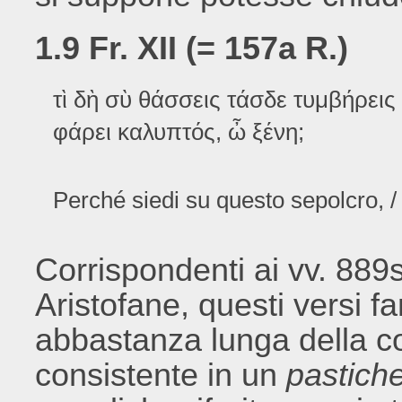
1.9 Fr. XII (= 157a R.)
τὶ δὴ σὺ θάσσεις τάσδε τυμβήρεις
φάρει καλυπτός, ὦ ξένη;
Perché siedi su questo sepolcro, /
Corrispondenti ai vv. 889
Aristofane, questi versi f
abbastanza lunga della c
consistente in un
pastich