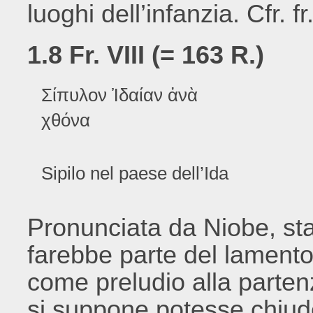
luoghi dell’infanzia. Cfr. fr.
1.8 Fr. VIII (= 163 R.)
Σίπυλον Ἰδαίαν ἀνὰ
χθόνα
Sipilo nel paese dell’Ida
Pronunciata da Niobe, st
farebbe parte del lamento d
come preludio alla partenz
si suppone potesse chiude