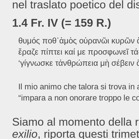
nel traslato poetico del di
1.4 Fr. IV (= 159 R.)
θυμός ποθ᾽ἁμὸς οὐρανῶι κυρῶν
ἔραζε πίπτει καί με προσφωνεῖ τά
‘γίγνωσκε τἀνθρώπεια μὴ σέβειν 
Il mio animo che talora si trova in a
“impara a non onorare troppo le 
Siamo al momento della ri
exilio
, riporta questi trime