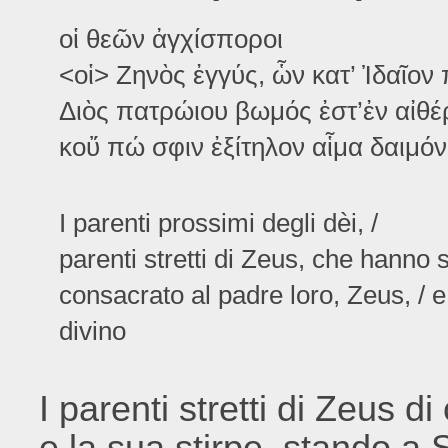
οἱ θεῶν ἀγχίσποροι
<οἱ> Ζηνὸς ἐγγύς, ὧν κατ’ Ἰδαῖον
Διὸς πατρώιου βωμός ἐστ’ἐν αἰθέρ
κοὔ πώ σφιν ἐξίτηλον αἷμα δαιμό
I parenti prossimi degli dèi, /
parenti stretti di Zeus, che hanno s
consacrato al padre loro, Zeus, / 
divino
I parenti stretti di Zeus d
e la sua stirpe, stando a 