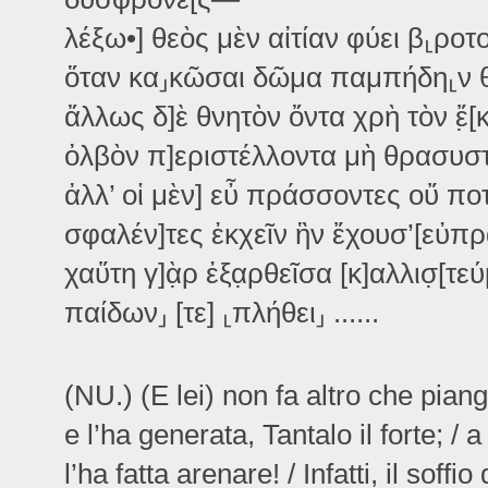
λέξω•] θεὸς μὲν αἰτίαν φύει β⸤ροτο
ὅταν κα⸥κῶσαι δῶμα παμπήδη⸤ν θ
ἄλλως δ]ὲ θνητὸν ὄντα χρὴ τὸν ἔ̣[
ὀλβὸν π]εριστέλλοντα μὴ θρασυστ
ἀλλ’ οἱ μὲν] εὖ πράσσοντες οὔ ποτ
σφαλέν]τες ἐκχεῖν ἣν ἔχουσ’[εὐπρ
χαὕτη γ]ὰ̣ρ ἐξα̣ρθεῖσα [κ]αλλισ̣[τεύ
παίδων⸥ [τε] ⸤πλήθει⸥ ......
(NU.) (E lei) non fa altro che piang
e l’ha generata, Tantalo il forte; /
l’ha fatta arenare! / Infatti, il soff