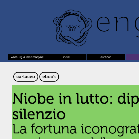
warburg & mnemosyne
indici
archivio
cartaceo
ebook
Niobe in lutto: dip
silenzio
La fortuna iconograf