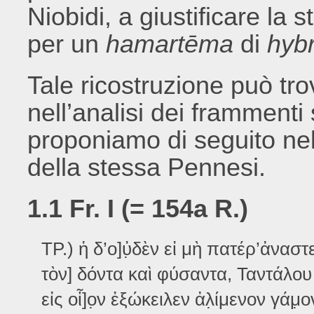
Niobidi, a giustificare la
per un
hamartēma
di
hybr
Tale ricostruzione può tro
nell’analisi dei frammenti
proponiamo di seguito nell
della stessa Pennesi.
1.1 Fr. I (= 154a R.)
TP.) ἡ δ’ο]ὐ̣δὲν εἰ μὴ πατέρ’ἀναστενά
τὸν] δόντα καὶ φύσαντα, Ταντάλου 
εἰς οἷ]ο̣ν ἐξώκειλεν ἀλ̣ίμενον γάμ̣ο