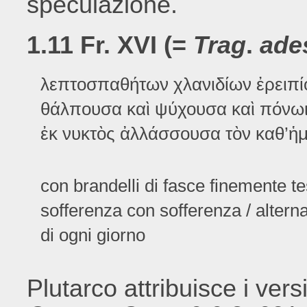
speculazione.
1.11 Fr. XVI (=
Trag
.
ade
λεπτοσπαθήτων χλανιδίων ἐρειπί
θάλπουσα καὶ ψύχουσα καὶ πόνω
ἐκ νυκτὸς ἀλλάσσουσα τὸν καθ’ἡ
con brandelli di fasce finemente t
sofferenza con sofferenza / altern
di ogni giorno
Plutarco attribuisce i vers