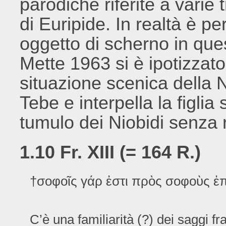
parodiche riferite a varie t
di Euripide. In realtà è p
oggetto di scherno in ques
Mette 1963 si è ipotizzato
situazione scenica della N
Tebe e interpella la figlia
tumulo dei Niobidi senza 
1.10 Fr. XIII (= 164 R.)
†σοφοῖς γάρ ἐστι πρὸς σοφοὺς ἐπ
C’è una familiarità (?) dei saggi fra