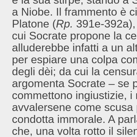
a Niobe. Il frammento è ci
Platone (
Rp.
391e-392a), e
cui Socrate propone la ce
alluderebbe infatti a un a
per espiare una colpa co
degli dèi; da cui la censu
argomenta Socrate – se pe
commettono ingiustizie, i
avvalersene come scusa pe
condotta immorale. A par
che, una volta rotto il sil