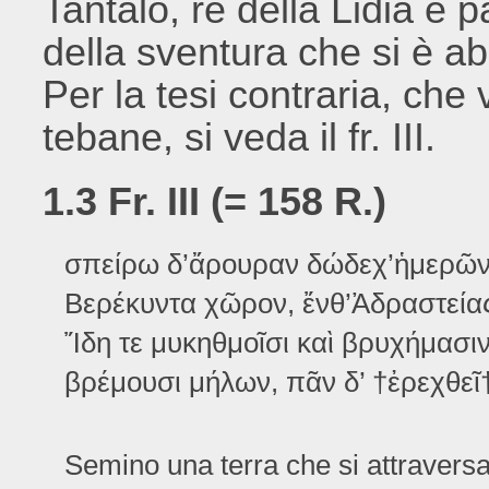
Tantalo, re della Lidia e 
della sventura che si è ab
Per la tesi contraria, che
tebane, si veda il fr. III.
1.3 Fr. III (= 158 R.)
σπείρω δ’ἄρουραν δώδεχ’ἡμερῶν
Βερέκυντα χῶρον, ἔνθ’Ἀδραστεία
Ἴδη τε μυκηθμοῖσι καὶ βρυχήμασι
βρέμουσι μήλων, πᾶν δ’ †ἐρεχθεῖ
Semino una terra che si attraversa i