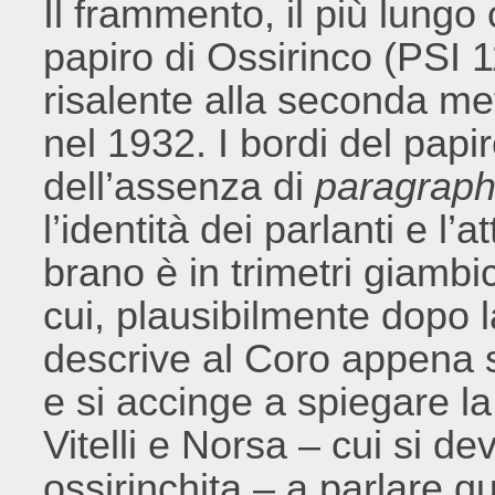
Il frammento, il più lung
papiro di Ossirinco (PSI 
risalente alla seconda met
nel 1932. I bordi del papi
dell’assenza di
paragraph
l’identità dei parlanti e l’a
brano è in trimetri giambi
cui, plausibilmente dopo l
descrive al Coro appena s
e si accinge a spiegare l
Vitelli e Norsa – cui si d
ossirinchita – a parlare q