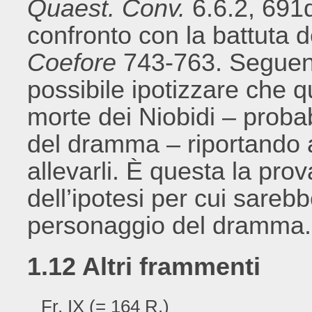
Quaest. Conv.
6.6.2, 691d
confronto con la battuta d
Coefore
743-763. Seguend
possibile ipotizzare che q
morte dei Niobidi – proba
del dramma – riportando a
allevarli. È questa la pro
dell’ipotesi per cui sarebbe
personaggio del dramma.
1.12 Altri frammenti
Fr. IX (= 164 R.)