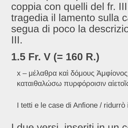
coppia con quelli del fr. 
tragedia il lamento sulla
segua di poco la descrizio
III.
1.5 Fr. V (= 160 R.)
x – μέλαθρα καὶ δόμους Ἀμφίονος
καταιθαλώσω πυρφόροισιν αἰετοῖ
I tetti e le case di Anfione / ridurr
I due versi, inseriti in un 