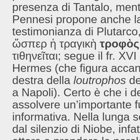
presenza di Tantalo, men
Pennesi propone anche la
testimonianza di Plutarco
ὥσπερ ἡ τραγικὴ
τροφὸς
τιθηνεῖται; segue il fr. XVI
Hermes (che figura accant
destra della
loutrophos
de
a Napoli). Certo è che i 
assolvere un’importante f
informativa. Nella lunga s
dal silenzio di Niobe, inf