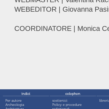
WEBEDITOR | Giovanna Pasini
COORDINATORE | Monica Ce
indici
colophon
Per autore
sostienici
libreri
Archeologia
Policy e procedure
Architettura
redazionali