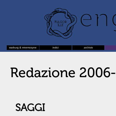
warburg & mnemosyne
indici
archivio
Redazione 2006
SAGGI