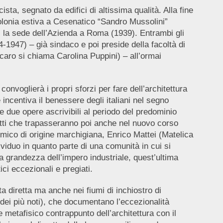
sta, segnato da edifici di altissima qualità. Alla fine
lonia estiva a Cesenatico “Sandro Mussolini”
a: la sede dell’Azienda a Roma (1939). Entrambi gli
-1947) – già sindaco e poi preside della facoltà di
caro si chiama Carolina Puppini) – all’ormai
convoglierà i propri sforzi per fare dell’architettura
 incentiva il benessere degli italiani nel segno
te due opere ascrivibili al periodo del predominio
cetti che trapasseranno poi anche nel nuovo corso
imico di origine marchigiana, Enrico Mattei (Matelica
viduo in quanto parte di una comunità in cui si
a grandezza dell’impero industriale, quest’ultima
ici eccezionali e pregiati.
a diretta ma anche nei fiumi di inchiostro di
o dei più noti), che documentano l’eccezionalità
 metafisico contrappunto dell’architettura con il