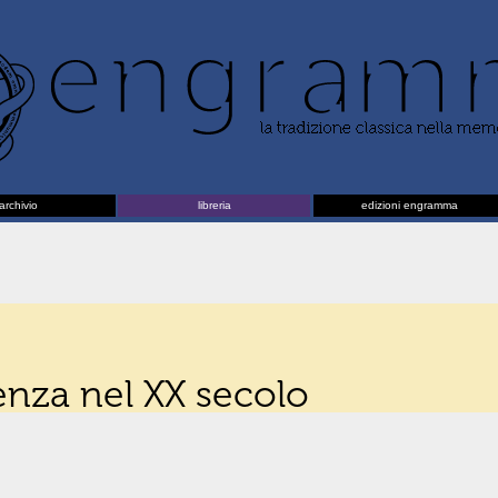
archivio
libreria
edizioni engramma
enza nel XX secolo