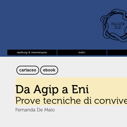
warburg & mnemosyne
indici
cartaceo
ebook
Da Agip a Eni
Prove tecniche di conviv
Fernanda De Maio