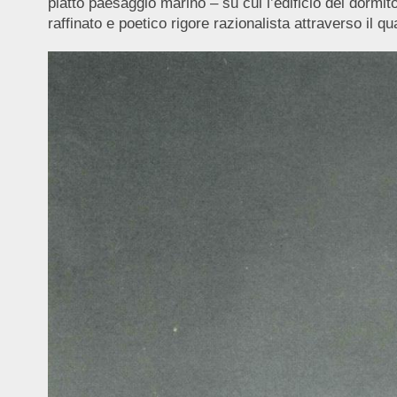
piatto paesaggio marino – su cui l’edificio dei dormit
raffinato e poetico rigore razionalista attraverso il q