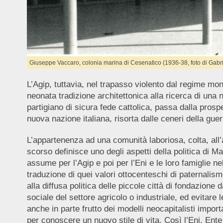
Giuseppe Vaccaro, colonia marina di Cesenatico (1936-38, foto di Gabri
L’Agip, tuttavia, nel trapasso violento dal regime mo
neonata tradizione architettonica alla ricerca di una ni
partigiano di sicura fede cattolica, passa dalla prosp
nuova nazione italiana, risorta dalle ceneri della gue
L’appartenenza ad una comunità laboriosa, colta, all’
scorso definisce uno degli aspetti della politica di M
assume per l’Agip e poi per l’Eni e le loro famiglie n
traduzione di quei valori ottocenteschi di paternalis
alla diffusa politica delle piccole città di fondazion
sociale del settore agricolo o industriale, ed evitare le
anche in parte frutto dei modelli neocapitalisti impo
per conoscere un nuovo stile di vita. Così l’Eni, Ente