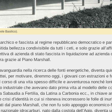
ele Basilico).
narchico e fascista al regime repubblicano democratico e par
tida bellezza condivisibile da tutti i ceti, e solo grazie all’af
ettiva di azienda di stato fascista in liquidazione ad azienda
rra grazie al Piano Marshall.
avanguardia nella ricerca delle fonti energetiche, diventa qui
attei, per motivare, diremmo oggi, i giovani con estrazioni e 
el corso di una vita spesso difficile e avventurosa nonché lon
mo industriale che avevano dato prima vita al modello delle c
e da Sabaudia a Fertilia, da Latina a Carbonia ecc., in chiave 
 crisi d’identità in cui si riteneva incorressero le folle di inu
rtati dal piano Marshall, che non fu solo appoggio economico
 nazionale idrocarburi, nato dalla costola dell’Agip, diventa u