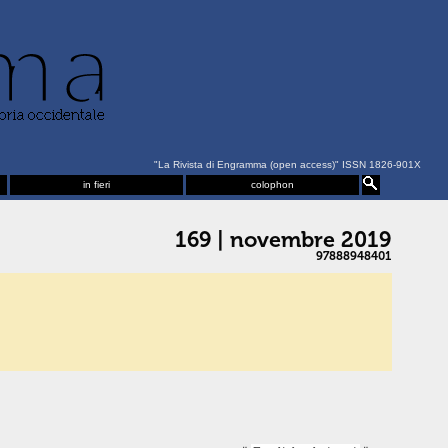
"La Rivista di Engramma (open access)" ISSN 1826-901X
in fieri
colophon
169 | novembre 2019
97888948401