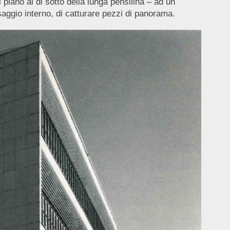
 piano al di sotto della lunga pensilina – ad un
assaggio interno, di catturare pezzi di panorama.