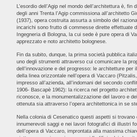
L’esordio dell’Agip nel mondo dell’architettura è, fin 
degli anni Trenta l’Agip commissiona all’architetto
(1937), opera costruita assurta a simbolo del raziona
incarichi sono frutto di commesse dirette effettuate 
Ingegneria di Bologna, la cui sede è pure opera di Va
apprezzato e noto architetto bolognese.
Fin da subito, dunque, la prima società pubblica italian
uno degli strumenti attraverso cui comunicare la propr
dell’innovazione e del progresso: le architetture per i
della linea orizzontale nell’opera di Vaccaro (Pitzal
impresso all’azienda, all’indomani del secondo confli
1906- Bascapè 1962): la ricerca nel progetto architet
riconosce, e la monumentalizzazione del lavoro e del 
ottenuta sia attraverso l’opera architettonica in se s
Nella colonia di Cesenatico questi aspetti si trovano 
innumerevoli saggi e nei lavori fotografici di illustri
dell’opera di Vaccaro, improntata alla massima chiarez