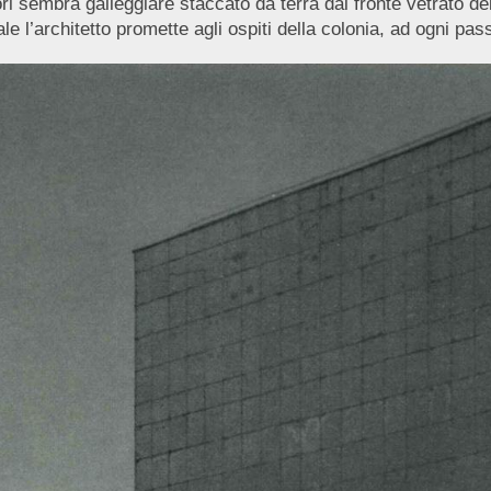
ori sembra galleggiare staccato da terra dal fronte vetrato del
uale l’architetto promette agli ospiti della colonia, ad ogni p