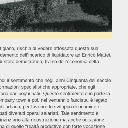
tigiano, rischia di vedere affossata questa sua
fidamento dell’incarico di liquidatore ad Enrico Mattei,
 di stato democratico, traino dell’economia della
ndi il sentimento che negli anni Cinquanta del secolo
formazioni specialistiche appropriate, che egli
tana dai luoghi natii. Questo sentimento è in parte la
ompany town e poi, nel ventennio fascista, è legato
anti-urbana, per favorire lo sviluppo economico e
rbati divenuti operai salariati. Tale sentimento è
-finanziario alla ricostruzione ma anche occasione
na di quelle “realtà produttive con forte vocazione