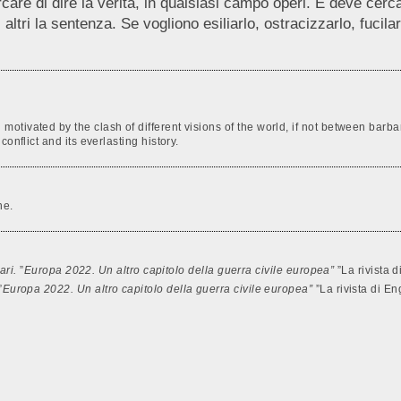
re di dire la verità, in qualsiasi campo operi. E deve cercare
i altri la sentenza. Se vogliono esiliarlo, ostracizzarlo, fucil
otivated by the clash of different visions of the world, if not between bar
onflict and its everlasting history.
ne.
ari.
”
Europa 2022. Un altro capitolo della guerra civile europea”
”La rivista
”
Europa 2022. Un altro capitolo della guerra civile europea”
”La rivista di 