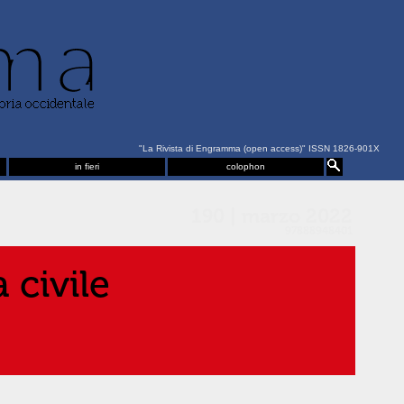
"La Rivista di Engramma (open access)" ISSN 1826-901X
in fieri
colophon
190 | marzo 2022
97888948401
 civile