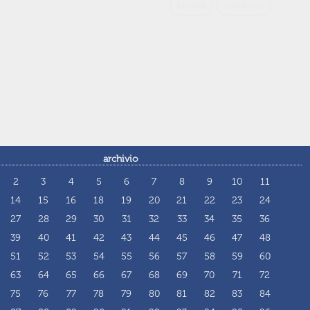
ebook
cartaceo
archivio
2
3
4
5
6
7
8
9
10
11
14
15
16
18
19
20
21
22
23
24
27
28
29
30
31
32
33
34
35
36
39
40
41
42
43
44
45
46
47
48
51
52
53
54
55
56
57
58
59
60
63
64
65
66
67
68
69
70
71
72
75
76
77
78
79
80
81
82
83
84