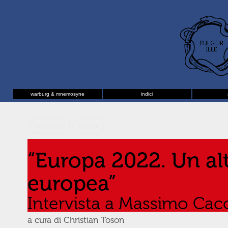
warburg & mnemosyne
indici
cartaceo
ebook
“Europa 2022. Un alt
europea”
Intervista a Massimo Cacc
a cura di Christian Toson