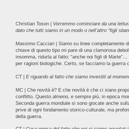
Christian Toson |
Vorremmo cominciare da una lettura
dato che tutti siamo in un modo o nell’altro “figli sb
Massimo Cacciari | Siamo su linee completamente dive
chiave di questo tipo mi pare di una clamorosa debol
insomma, ridurla al fatto: “anche noi figli di Marte”
per ragioni biologiche. Certo, se facciamo la guerra 
CT |
E riguardo al fatto che siamo investiti al mome
MC | Che novità è? E che novità è che ci siano prop
conflitto. Questo almeno, e sempre più, in epoca mode
Seconda guerra mondiale si sono giocate anche sulla p
prive di ogni fondamento storico-culturale, ma profon
della guerra.
CT |
Cosa pensa del fatto che noi ci siamo arruolati