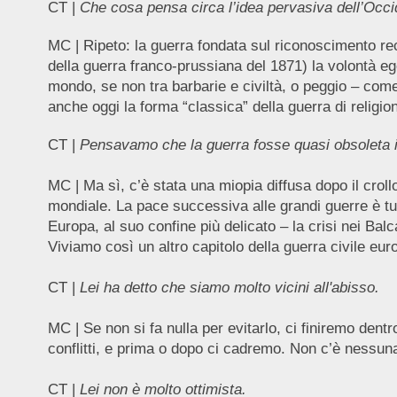
CT |
Che cosa pensa circa l’idea pervasiva dell’Occid
MC |
Ripeto: la guerra fondata sul riconoscimento reci
della guerra franco-prussiana del 1871) la volontà eg
mondo, se non tra barbarie e civiltà, o peggio – c
anche oggi la forma “classica” della guerra di religio
CT |
Pensavamo che la guerra fosse quasi obsoleta i
MC | Ma sì, c’è stata una miopia diffusa dopo il cr
mondiale. La pace successiva alle grandi guerre è tu
Europa, al suo confine più delicato – la crisi nei Bal
Viviamo così un altro capitolo della guerra civile eu
CT |
Lei ha detto che siamo molto vicini all'abisso.
MC | Se non si fa nulla per evitarlo, ci finiremo dent
conflitti, e prima o dopo ci cadremo. Non c’è nessuna
CT |
Lei non è molto ottimista.