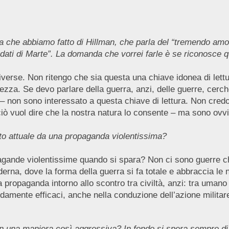
 che abbiamo fatto di Hillman, che parla del “tremendo amore
andati di Marte”. La domanda che vorrei farle è se riconosce 
rse. Non ritengo che sia questa una chiave idonea di lettura
ezza. Se devo parlare della guerra, anzi, delle guerre, cerch
… – non sono interessato a questa chiave di lettura. Non cred
ciò vuol dire che la nostra natura lo consente – ma sono ovvi
nto attuale da una propaganda violentissima?
agande violentissime quando si spara? Non ci sono guerre c
rna, dove la forma della guerra si fa totale e abbraccia le na
ropaganda intorno allo scontro tra civiltà, anzi: tra umano 
damente efficaci, anche nella conduzione dell’azione militare.
 in una maniera così aggressiva? In fondo si spera sempre di