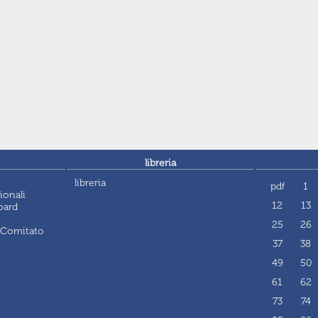
libreria
libreria
pdf
1
ionali
12
13
oard
25
26
 Comitato
37
38
i
49
50
61
62
73
74