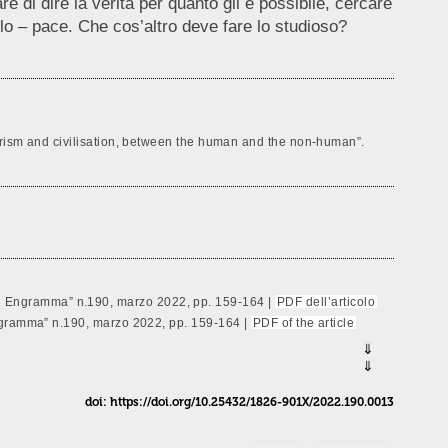
 di dire la verità per quanto gli è possibile, cercare
arlo – pace. Che cos’altro deve fare lo studioso?
barism and civilisation, between the human and the non-human”.
 di Engramma” n.190, marzo 2022, pp. 159-164 |
PDF dell’articolo
Engramma” n.190, marzo 2022, pp. 159-164 |
PDF of the article
doi: https://doi.org/10.25432/1826-901X/2022.190.0013