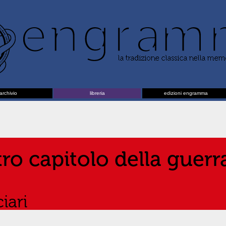
archivio
libreria
edizioni engramma
ro capitolo della guerra
iari