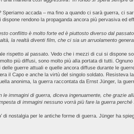
 Speriamo accada – ma fino a quando ci sarà guerra, ci sar
 si dispone rendono la propaganda ancora più pervasiva ed ef
esto conflitto è molto forte ed è piuttosto diverso dal passat
ealtà, la realtà diventi film, che ci sia un arruolamento genera
 rispetto al passato. Vedo che i mezzi di cui si dispone sono 
olto più diffusi, sono molto più alla portata di tutti. Ognuno
 delle guerre attuali e quelle ancora diffuse durante le guer
era il Capo e anche la virtù del singolo soldato. Resisteva l
uella anonima, la guerra raccontata da Ernst Jünger, la guerra
e immagini di guerra, diceva ingenuamente, che grazie alla
empesta di immagini nessuno vorrà più fare la guerra perché 
di nostalgia per le antiche forme di guerra. Jünger ha spiega