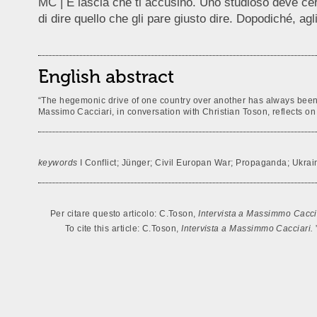
MC | E lascia che ti accusino. Uno studioso deve cerca
di dire quello che gli pare giusto dire. Dopodiché, agl
English abstract
“The hegemonic drive of one country over another has always been m
Massimo Cacciari, in conversation with Christian Toson, reflects on c
keywords
I Conflict; Jünger; Civil Europan War; Propaganda; Ukrai
Per citare questo articolo: C.Toson,
Intervista a Massimmo Cacci
To cite this article: C.Toson,
Intervista a Massimmo Cacciari.