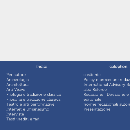
indici
colophon
Per autore
sostienici
Archeologia
Policy e procedure redaz
Architettura
International Advisory B
Arti Visive
albo Referee
Filologia e tradizione classica
Redazione | Direzione e
Filosofia e tradizione classica
editoriale
Teatro e arti performative
norme redazionali autor
Internet e Umanesimo
Presentazione
Interviste
Testi inediti e rari