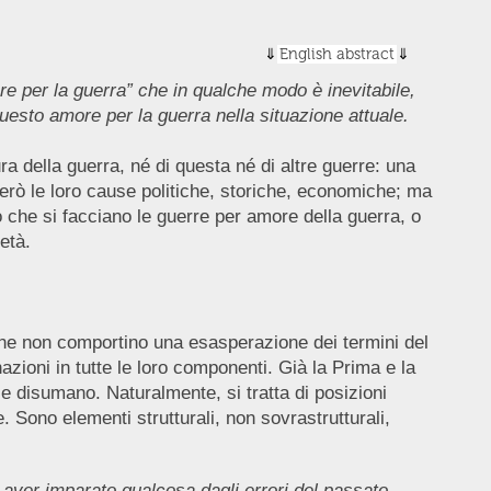
English abstract
 per la guerra” che in qualche modo è inevitabile,
questo amore per la guerra nella situazione attuale.
 della guerra, né di questa né di altre guerre: una
erò le loro cause politiche, storiche, economiche; ma
o che si facciano le guerre per amore della guerra, o
età.
he non comportino una esasperazione dei termini del
zioni in tutte le loro componenti. Già la Prima e la
e disumano. Naturalmente, si tratta di posizioni
 Sono elementi strutturali, non sovrastrutturali,
 aver imparato qualcosa dagli errori del passato.