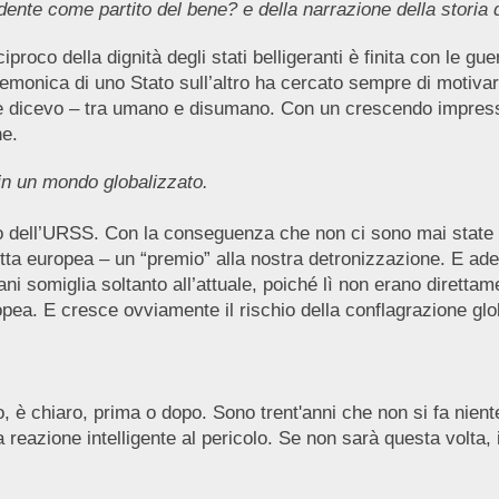
ente come partito del bene? e della narrazione della storia 
proco della dignità degli stati belligeranti è finita con le gu
emonica di uno Stato sull’altro ha cercato sempre di motivar
ome dicevo – tra umano e disumano. Con un crescendo impres
ne.
n un mondo globalizzato.
ollo dell’URSS. Con la conseguenza che non ci sono mai stat
tta europea – un “premio” alla nostra detronizzazione. E ades
cani somiglia soltanto all’attuale, poiché lì non erano dirett
ropea. E cresce ovviamente il rischio della conflagrazione gl
ro, è chiaro, prima o dopo. Sono trent'anni che non si fa nien
 reazione intelligente al pericolo. Se non sarà questa volta