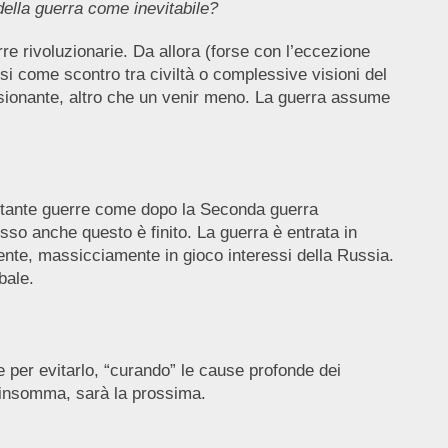
della guerra come inevitabile?
erre rivoluzionarie. Da allora (forse con l’eccezione
si come scontro tra civiltà o complessive visioni del
sionante, altro che un venir meno. La guerra assume
e tante guerre come dopo la Seconda guerra
so anche questo è finito. La guerra è entrata in
amente, massicciamente in gioco interessi della Russia.
obale.
te per evitarlo, “curando” le cause profonde dei
, insomma, sarà la prossima.