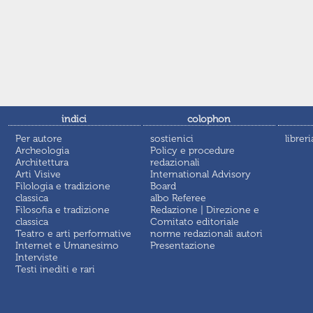
indici
colophon
Per autore
sostienici
libreri
Archeologia
Policy e procedure
Architettura
redazionali
Arti Visive
International Advisory
Filologia e tradizione
Board
classica
albo Referee
Filosofia e tradizione
Redazione | Direzione e
classica
Comitato editoriale
Teatro e arti performative
norme redazionali autori
Internet e Umanesimo
Presentazione
Interviste
Testi inediti e rari