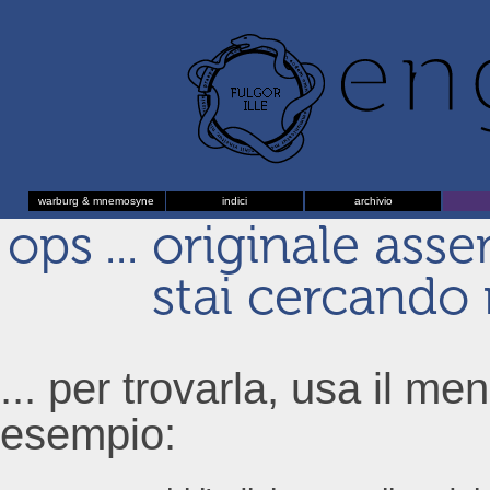
warburg & mnemosyne
indici
archivio
ops ... originale ass
stai cercando n
... per trovarla, usa il men
esempio: