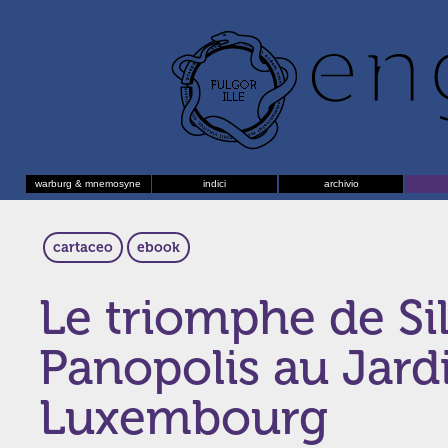
warburg & mnemosyne
indici
archivio
cartaceo
ebook
Le triomphe de Si
Panopolis au Jard
Luxembourg