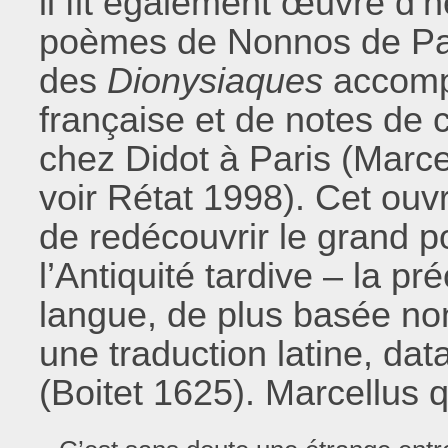
il fit également œuvre d’h
poèmes de Nonnos de Pan
des
Dionysiaques
accomp
française et de notes de
chez Didot à Paris (Marce
voir Rétat 1998). Cet ouv
de redécouvrir le grand 
l’Antiquité tardive – la p
langue, de plus basée non
une traduction latine, dat
(Boitet 1625). Marcellus qu