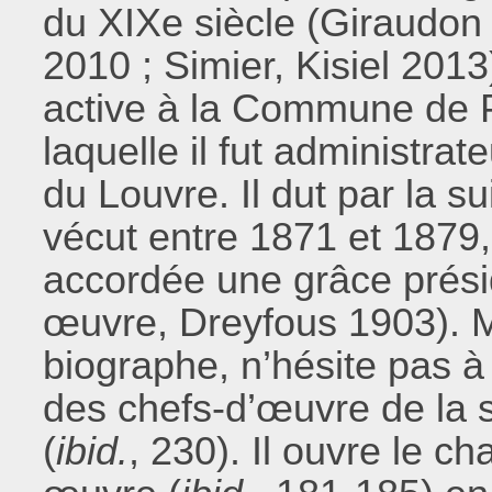
du XIXe siècle (Giraudon 
2010 ; Simier, Kisiel 2013) 
active à la Commune de P
laquelle il fut administra
du Louvre. Il dut par la su
vécut entre 1871 et 1879, 
accordée une grâce présid
œuvre, Dreyfous 1903). M
biographe, n’hésite pas à q
des chefs-d’œuvre de la s
(
ibid.
, 230). Il ouvre le ch