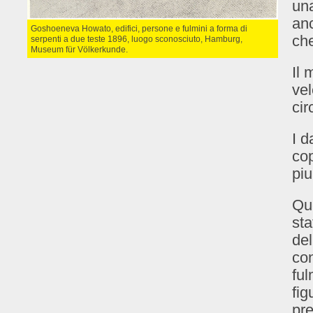
una
anc
Goshoeneva Howato, edifici, persone e fulmini a forma di
che
serpenti a due teste 1896, luogo sconosciuto, Hamburg,
Museum für Völkerkunde.
Il 
vel
cir
I d
cop
piu
Que
sta
del
con
ful
fig
pre