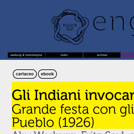
warburg & mnemosyne
indici
archivio
cartaceo
ebook
Gli Indiani invoca
Grande festa con gli
Pueblo (1926)