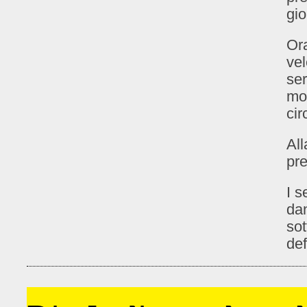
gio
Ora
vel
se
mo
cir
All
pr
I s
dan
sot
def