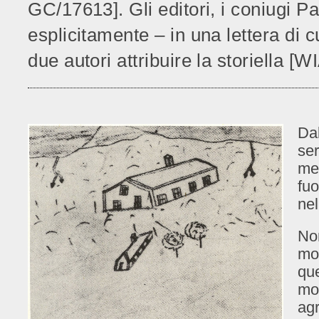
GC/17613]. Gli editori, i coniugi 
esplicitamente – in una lettera di c
due autori attribuire la storiella [
Dal
ser
mes
fuo
ne
Non
mom
qu
mo
agr