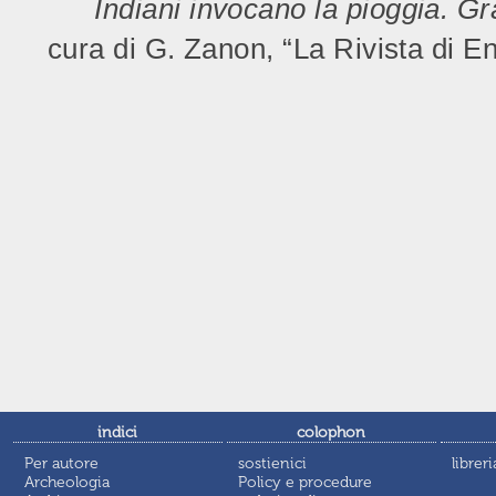
Indiani invocano la pioggia. Gr
cura di G. Zanon, “La Rivista di 
indici
colophon
Per autore
sostienici
libreri
Archeologia
Policy e procedure