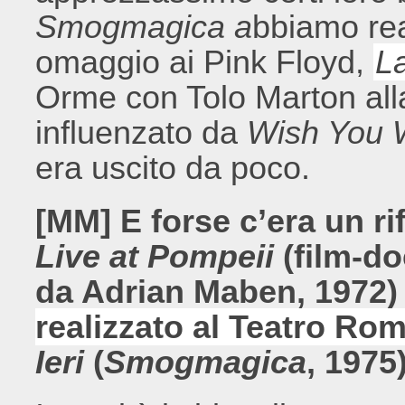
Smogmagica a
bbiamo rea
omaggio ai Pink Floyd,
L
Orme con Tolo Marton all
influenzato da
Wish You 
era uscito da poco.
[MM] E forse c’era un ri
Live at Pompeii
(film-do
da Adrian Maben, 1972)
realizzato al Teatro Ro
Ieri
(
Smogmagica
, 1975