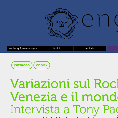
warburg & mnemosyne
indici
archivio
cartaceo
ebook
Variazioni sul Roc
Venezia e il mon
Intervista a Tony Pa