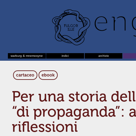
warburg & mnemosyne
indici
archivio
cartaceo
ebook
Per una storia dell
“di propaganda”: 
riflessioni