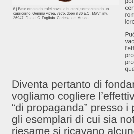
pot
cer
8 | Base ornata da trofei navali e bucrani, sormontata da un
rom
capricorno. Gemma vitrea, vetro, dopo il 36 a.C., MaVr, inv.
26947. Foto di G. Fogliata. Cortesia del Museo.
lor
Può
vad
l’e
pro
pro
que
Diventa pertanto di fond
vogliamo cogliere l’effet
“di propaganda” presso i p
gli esemplari di cui sia n
riesame si ricavano alcune