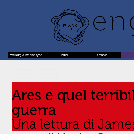
warburg & mnemosyne
indici
archivio
cartaceo
ebook
Ares e quel terrib
guerra
Una lettura di Jame