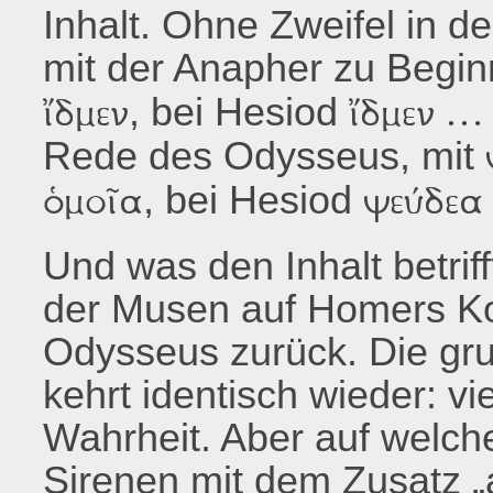
Inhalt. Ohne Zweifel in d
mit der Anapher zu Begi
, bei Hesiod
ἴδμεν
ἴδμεν … 
Rede des Odysseus, mit
, bei Hesiod
ὁμοῖα
ψεύδεα 
Und was den Inhalt betriff
der Musen auf Homers K
Odysseus zurück. Die gr
kehrt identisch wieder: vi
Wahrheit. Aber auf welch
Sirenen mit dem Zusatz „a