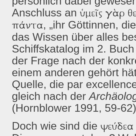
persönlich dabei gewesen
Anschluss an
ὑμεῖς γὰρ θε
, „ihr Göttinnen, d
πάντα
das Wissen über alles be
Schiffskatalog im 2. Buc
der Frage nach der konkr
einem anderen gehört hätt
Quelle, die par excellenc
gleich nach der
Archäolo
(Hornblower 1991, 59-62)
Doch wie sind die
ψεύδεα