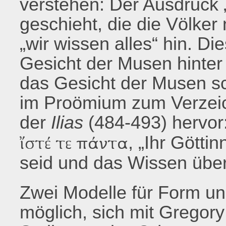
verstehen: Der Ausdruck „
geschieht, die die Völker 
„wir wissen alles“ hin. Di
Gesicht der Musen hinter
das Gesicht der Musen sch
im Proömium zum Verzeich
der
Ilias
(484-493) hervor
, „Ihr Götti
ἴστέ τε πάντα
seid und das Wissen über 
Zwei Modelle für Form und
möglich, sich mit Gregor