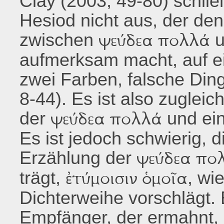
Clay (2003, 49-80) schlie
Hesiod nicht aus, der de
zwischen
u
ψεύδεα πολλά
aufmerksam macht, auf e
zwei Farben, falsche Din
8-44). Es ist also zugleic
der
und ein
ψεύδεα πολλά
Es ist jedoch schwierig, 
Erzählung der
ψεύδεα πο
trägt,
, wi
ἐτύμοισιν ὁμοῖα
Dichterweihe vorschlägt.
Empfänger, der ermahnt, j