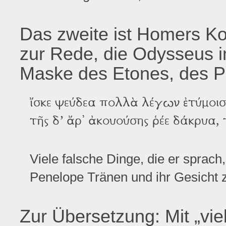
Das zweite ist Homers Ko
zur Rede, die Odysseus i
Maske des Etones, des Pr
ἴσκε ψεύδεα πολλὰ λέγων ἐτύμοισ
τῆς δ’ ἄρ᾽ ἀκουούσης ῥέε δάκρυα,
Viele falsche Dinge, die er sprach
Penelope Tränen und ihr Gesicht z
Zur Übersetzung: Mit „vie