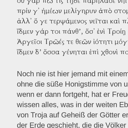
οὐ γάρ πώ τις τῇδε παρήλασε νηῒ 
πρίν γ᾽ ἡμέων μελίγηρυν ἀπὸ στο
ἀλλ᾽ ὅ γε τερψάμενος νεῖται καὶ π
ἴδμεν γάρ τοι πάνθ’, ὅσ᾽ ἐνὶ Τροίῃ 
Ἀργεῖοι Τρῶές τε θεῶν ἰότητι μό
ἴδμεν δ’ ὅσσα γένηται ἐπὶ χθονὶ π
Noch nie ist hier jemand mit ein
ohne die süße Honigstimme von 
wenn er dann fortgeht, hat er Fr
wissen alles, was in der weiten E
von Troja auf Geheiß der Götter er
der Erde geschieht, die die Völker 