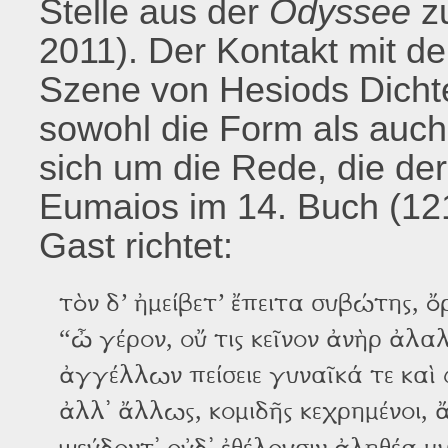
Stelle aus der
Odyssee
z
2011). Der Kontakt mit d
Szene von Hesiods Dichter
sowohl die Form als auch 
sich um die Rede, die de
Eumaios im 14. Buch (12
Gast richtet:
τὸν δ’ ἠμείβετ’ ἔπειτα συβώτης, 
“ὦ γέρον, οὔ τις κεῖνον ἀνὴρ ἀλ
ἀγγέλλων πείσειε γυναῖκά τε καὶ 
ἀλλ᾽ ἄλλως, κομιδῆς κεχρημένοι,
ψεύδοντ᾽ οὐδ᾽ ἐθέλουσιν ἀληθέα μ