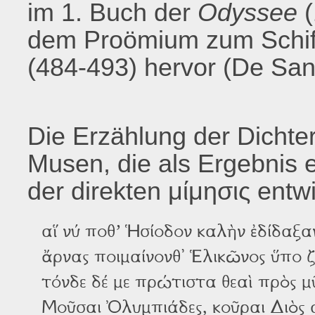
im 1. Buch der
Odyssee
dem Proömium zum Schiff
(484-493) hervor (De San
Die Erzählung der Dichte
Musen, die als Ergebnis 
der direkten μίμησις entwi
αἵ νύ ποθ’ Ἡσίοδον καλὴν ἐδίδαξα
ἄρνας ποιμαίνονθ᾽ Ἑλικῶνος ὕπο ζ
τόνδε δέ με πρώτιστα θεαὶ πρὸς μῦ
Μοῦσαι Ὀλυμπιάδες, κοῦραι Διὸς 