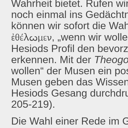
Wahrheit bietet. Rufen w
noch einmal ins Gedächtn
können wir sofort die Wa
, „wenn wir wolle
ἐθέλωμεν
Hesiods Profil den bevor
erkennen. Mit der
Theogo
wollen“ der Musen ein posi
Musen geben das Wissen 
Hesiods Gesang durchdru
205-219).
Die Wahl einer Rede im 