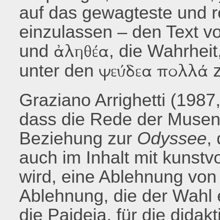
auf das gewagteste und re
einzulassen – den Text v
und
, die Wahrheit
ἀληθέα
unter den
z
ψεύδεα πολλά
Graziano Arrighetti (1987,
dass die Rede der Musen,
Beziehung zur
Odyssee
,
auch im Inhalt mit kunstv
wird, eine Ablehnung von 
Ablehnung, die der Wahl e
die Paideia, für die dida