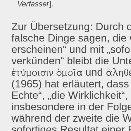
Verfasser
].
Zur Übersetzung: Durch d
falsche Dinge sagen, die
erscheinen“ und mit „sofo
verkünden“ bleibt die Un
und
ἐτύμοισιν ὁμοῖα
ἀληθ
(1965) hat erläutert, dass
Echte“, „die Wirklichkeit“,
insbesondere in der Folge 
während der zweite die Wa
sofortiges Resultat einer