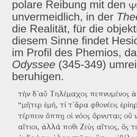
polare Reibung mit den
ψ
unvermeidlich, in der
The
die Realität, für die obje
diesem Sinne findet Hesi
im Profil des Phemios, d
Odyssee
(345-349) umre
beruhigen.
τὴν δ᾽αὖ Τηλέμαχος πεπνυμένος ἀ
“μῆτερ ἐμή, τί τ᾽ἄρα φθονέεις ἐρίη
τέρπειν ὅππῃ οἱ νόος ὄρνυται; οὔ ν
αἴτιοι, ἀλλά ποθι Ζεὺς αἴτιος, ὅς τ