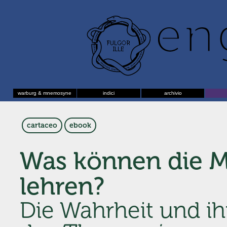
warburg & mnemosyne
indici
archivio
cartaceo
ebook
Was können die 
lehren?
Die Wahrheit und ih