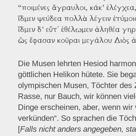
“ποιμένες ἄγραυλοι, κάκ’ ἐλέγχεα,
ἴδμεν ψεύδεα πολλὰ λέγειν ἐτύμοι
ἴδμεν δ’ εὖτ᾽ ἐθέλωμεν ἀληθέα γη
ὣς ἔφασαν κοῦραι μεγάλου Διὸς ἀρ
Die Musen lehrten Hesiod harmoni
göttlichen Helikon hütete. Sie be
olympischen Musen, Töchter des Z
Rasse, nur Bauch, wir können viel
Dinge erscheinen, aber, wenn wir 
verkünden“. So sprachen die Töch
[
Falls nicht anders angegeben, s