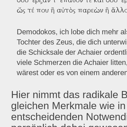
ὥς τέ που ἢ αὐτὸς παρεὼν ἢ ἄλλ
Demodokos, ich lobe dich mehr als
Tochter des Zeus, die dich unterw
die Schicksale der Achaier ordent
viele Schmerzen die Achaier litte
wärest oder es von einem anderen 
Hier nimmt das radikale 
gleichen Merkmale wie in 
entscheidenden Notwendig