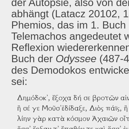
der Autopsie, also von de
abhängt (Latacz 20102, 14
Phemios, das im 1. Buch
Telemachos angedeutet wir
Reflexion wiedererkennen
Buch der
Odyssee
(487-
des Demodokos entwickelt
sei:
Δημόδοκ᾽, ἔξοχα δή σε βροτῶν αἰ
ἢ σέ γε Μοῦσ᾽ἐδίδαξε, Διὸς πάϊς,
λίην γὰρ κατὰ κόσμον Ἀχαιῶν οἶτο
ὅσσ᾽ ἕρξαν τ᾽ ἔπαθόν τε καὶ ὅσσ᾽ 