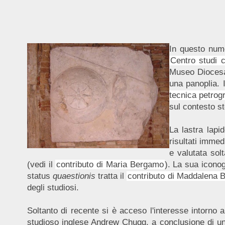
In questo nume
Centro studi 
Museo Diocesan
una panoplia. I
tecnica petrog
sul contesto st
La lastra lapi
risultati immed
e valutata sol
(vedi il
contributo di Maria Bergamo
). La sua iconog
status
quaestionis
tratta il
contributo di Maddalena 
degli studiosi.
Soltanto di recente si è acceso l'interesse intorno a
studioso inglese Andrew Chugg, a conclusione di un