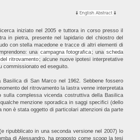
English Abstract
cerca iniziato nel 2005 e tuttora in corso presso il
tra in pietra, presente nel lapidario del chiostro del
do con stella macedone e tracce di altri elementi di
, comprendono: una
campagna fotografica
; una
scheda
 del ritrovamento
; alcune nuove ipotesi interpretative
, fu commissionato ed eseguito.
lla Basilica di San Marco nel 1962. Sebbene fossero
 momento del ritrovamento la lastra venne interpretata
o sulla complessa vicenda costruttiva della Basilica
 qualche menzione sporadica in saggi specifici (dello
a non è stata oggetto di particolari attenzioni da parte
e ripubblicato in una seconda versione nel 2007) lo
 tomba di Alessandro, ha proposto come
scoop
la tesi