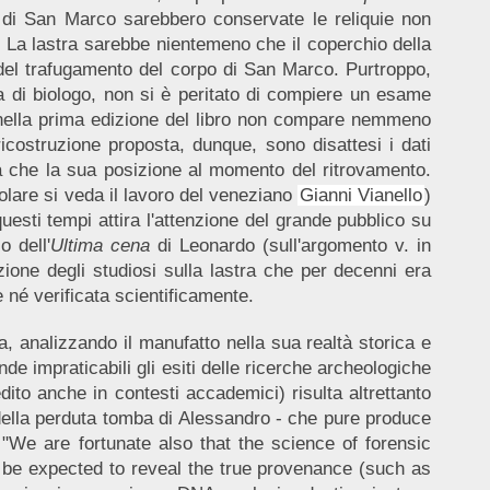
ca di San Marco sarebbero conservate le reliquie non
. La lastra sarebbe nientemeno che il coperchio della
del trafugamento del corpo di San Marco. Purtroppo,
a di biologo, non si è peritato di compiere un esame
e nella prima edizione del libro non compare nemmeno
ricostruzione proposta, dunque, sono disattesi i dati
ra che la sua posizione al momento del ritrovamento.
colare si veda il lavoro del veneziano
Gianni Vianello
)
esti tempi attira l'attenzione del grande pubblico su
o dell'
Ultima cena
di Leonardo (sull'argomento v. in
nzione degli studiosi sulla lastra che per decenni era
 né verificata scientificamente.
, analizzando il manufatto nella sua realtà storica e
nde impraticabili gli esiti delle ricerche archeologiche
ito anche in contesti accademici) risulta altrettanto
 della perduta tomba di Alessandro - che pure produce
: "We are fortunate also that the science of forensic
d be expected to reveal the true provenance (such as