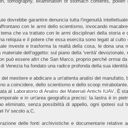
ion, tomography, examination of stomach contents, pollen 
uie dovrebbe garantire denuncia tutta l'ingenuità intellettuale 
 si affrontano con le armi dello scientismo, invocando macab
n tema che va trattato con le armi disciplinari della storia e 
a reliquia e il potere che essa esercita sono legati al culto 
nale investe e trasforma la realtà della cosa, le dona una 
teriale dell'oggetto: sul piano della 'verità' devozionale, ma
o non può essere altri che San Marco, proprio perché ormai d
 di Venezia ha fondato una radice profonda della sua identità r
 del mestiere e abdicare a un'attenta analisi del manufatto, 
sino a coincidere, dello scientismo e dello scoop mirabolante.
data al
Laboratorio di Analisi dei Materiali Antichi IUAV
. È st
emporale e in un'area geografica precisi: la lastra è in piet
nno eliminato, senza possibilità di appello, ogni ipotesi sul 
del IV secolo a.C.
erazione delle fonti archivistiche e documentarie relative a