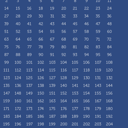
2
3
4
5
6
7
8
9
10
11
14
15
16
18
19
20
21
22
23
24
27
28
29
30
31
32
33
34
35
36
39
40
41
42
43
44
45
46
47
48
51
52
53
54
55
56
57
58
59
60
63
64
65
66
67
68
69
70
71
72
75
76
77
78
79
80
81
82
83
84
87
88
89
90
91
92
93
94
95
96
99
100
101
102
103
104
105
106
107
108
111
112
113
114
115
116
117
118
119
120
123
124
125
126
127
128
129
130
131
132
135
136
137
138
139
140
141
142
143
144
147
148
149
150
151
152
153
154
155
156
159
160
161
162
163
164
165
166
167
168
171
172
173
174
175
176
177
178
179
180
183
184
185
186
187
188
189
190
191
192
195
196
197
198
199
200
201
202
203
204