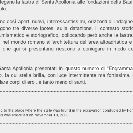
e legano la lastra di Santa Apollonia alle fondazioni della B
olo.
o così aperti nuovi, interessantissimi, orizzonti di indagine c
ono tre diverse ipotesi sulla datazione, il contesto storic
, numismatico e storiografico, collocando però anche la las
nel mondo romano all'architettura dell'area altoadriatica e 
te che qui si presentano riescono a coniugare in modo co
 Santa Apollonia presentati in
questo numero di "Engramma
, la cui stella brilla, con luce intermittente ma fortissima, 
e corpi di eroi, e tanto meno di santi.
ting to the place where the stele was found in the excavation conducted by Forla
ries was executed on November 10, 2008.