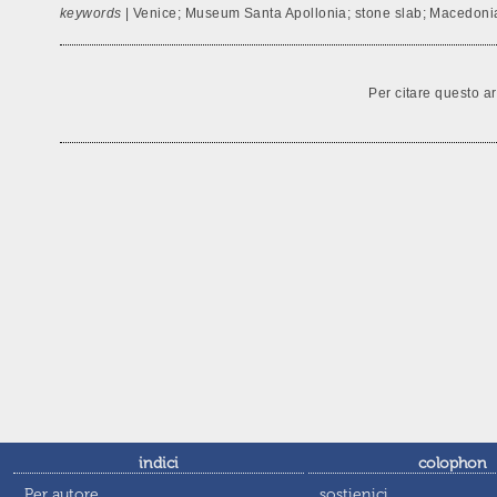
keywords
| Venice; Museum Santa Apollonia; stone slab; Macedon
Per citare questo ar
indici
colophon
Per autore
sostienici