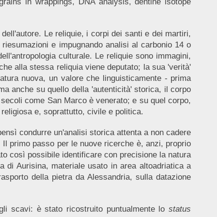
grains in wrappings, DNA analysis, dentine isotope
dell'autore. Le reliquie, i corpi dei santi e dei martiri,
re riesumazioni e impugnando analisi al carbonio 14 o
dell'antropologia culturale. Le reliquie sono immagini,
che alla stessa reliquia viene deputato; la sua 'verità'
natura nuova, un valore che linguisticamente - prima
 anche su quello della 'autenticità' storica, il corpo
a secoli come San Marco è venerato; e su quel corpo,
eligiosa e, soprattutto, civile e politica.
bensì condurre un'analisi storica attenta a non cadere
 Il primo passo per le nuove ricerche è, anzi, proprio
ato così possibile identificare con precisione la natura
ra di Aurisina, materiale usato in area altoadriatica a
trasporto della pietra da Alessandria, sulla datazione
gli scavi: è stato ricostruito puntualmente lo
status