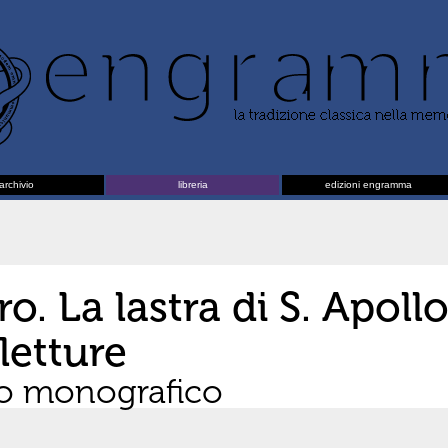
archivio
libreria
edizioni engramma
ro. La lastra di S. Apoll
letture
o monografico