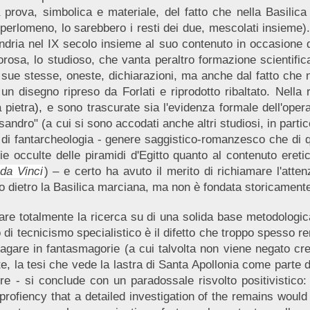
 prova, simbolica e materiale, del fatto che nella Basili
perlomeno, lo sarebbero i resti dei due, mescolati insieme)
dria nel IX secolo insieme al suo contenuto in occasione 
orosa, lo studioso, che vanta peraltro formazione scientific
e sue stesse, oneste, dichiarazioni, ma anche dal fatto ch
 un disegno ripreso da Forlati e riprodotto ribaltato. Nella 
 pietra
)
,
e sono trascurate sia
l'evidenza formale dell'ope
sandro" (a cui si sono accodati anche altri studiosi, in parti
m di fantarcheologia - genere saggistico-romanzesco che di qu
ie occulte delle piramidi d'Egitto quanto al contenuto eretic
 da Vinci
) – e certo ha avuto il merito di richiamare l'atte
o dietro la Basilica marciana, ma non è fondata storicamente
re totalmente la ricerca su di una solida base metodologica
o di tecnicismo specialistico è il difetto che troppo spesso re
agare in fantasmagorie (a cui talvolta non viene negato cred
e, la tesi che vede la lastra di Santa Apollonia come parte
tore - si conclude con un paradossale risvolto positivistico
rofiency that a detailed investigation of the remains woul