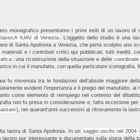
ro monografico presentiamo i primi esiti di un lavoro di ri
classicA IUAV di Venezia
. L'oggetto dello studio è una las
o di Santa Apollonia a Venezia, che porta scolpito uno scu
 materiali e i contributi critici qui pubblicati, tutti inediti
rafica
; una ricostruzione della situazione e delle
coordinate
orico in cui il manufatto, con quella particolare iconografia
dea fu rinvenuta tra le fondazioni dell'abside maggiore de
iatamente evidenti l'importanza e il pregio del manufatto, al
tanto come elemento di reimpiego nel contesto del dibattit
rafia non fu presa in considerazione e, fatta eccezione per
Bassani
), nei quarant'anni successivi al ritrovamento la lastr
lla lastra di Santa Apollonia. In un
saggio uscito nel 2004
(
 lavoro pur interessante e documentato sulla storia della