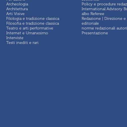
Archeologia
Policy e procedure redaz
Architettura
International Advisory B
Arti Visive
albo Referee
Filologia e tradizione classica
Redazione | Direzione e
Filosofia e tradizione classica
editoriale
Teatro e arti performative
norme redazionali autor
Internet e Umanesimo
Presentazione
Interviste
Testi inediti e rari