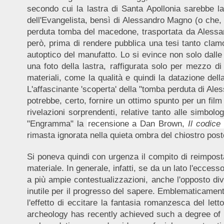
secondo cui la lastra di Santa Apollonia sarebbe la
dell'Evangelista, bensì di Alessandro Magno (o che, 
perduta tomba del macedone, trasportata da Alessan
però, prima di rendere pubblica una tesi tanto clam
autoptico del manufatto. Lo si evince non solo dall
una foto della lastra, raffigurata solo per mezzo di
materiali, come la qualità e quindi la datazione della
L'affascinante 'scoperta' della "tomba perduta di Ales
potrebbe, certo, fornire un ottimo spunto per un fil
rivelazioni sorprendenti, relative tanto alle simbolog
"Engramma" la
recensione a Dan Brown,
Il codice
rimasta ignorata nella quieta ombra del chiostro post
Si poneva quindi con urgenza il compito di reimposta
materiale. In generale, infatti, se da un lato l'eccess
a più ampie contestualizzazioni, anche l'opposto div
inutile per il progresso del sapere. Emblematicament
l'effetto di eccitare la fantasia romanzesca del let
archeology has recently achieved such a degree of p