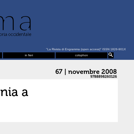
"La Rivista di Engramma (open access)" ISSN 1826-901X
in fieri
colophon
67 | novembre 2008
9788898260126
onia a