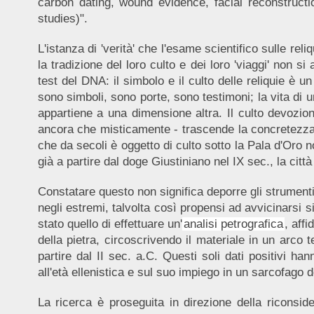
carbon dating, wound evidence, facial reconstruct
studies)".
L'istanza di 'verità' che l'esame scientifico sulle reliq
la tradizione del loro culto e dei loro 'viaggi' non
test del DNA: il simbolo e il culto delle reliquie è u
sono simboli, sono porte, sono testimoni; la vita di un
appartiene a una dimensione altra. Il culto devozio
ancora che misticamente - trascende la concretezza ma
che da secoli è oggetto di culto sotto la Pala d'Or
già a partire dal doge Giustiniano nel IX sec., la città
Constatare questo non significa deporre gli strumenti
negli estremi, talvolta così propensi ad avvicinarsi 
stato quello di effettuare un'
analisi petrografica
, affi
della pietra, circoscrivendo il materiale in un arco t
partire dal II sec. a.C. Questi soli dati positivi ha
all'età ellenistica e sul suo impiego in un sarcofago 
La ricerca è proseguita in direzione della riconsid