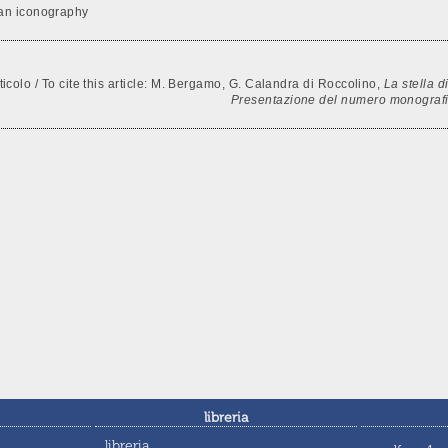
ian iconography
ticolo / To cite this article: M. Bergamo, G. Calandra di Roccolino,
La stella d
Presentazione del numero monograf
libreria
libreria