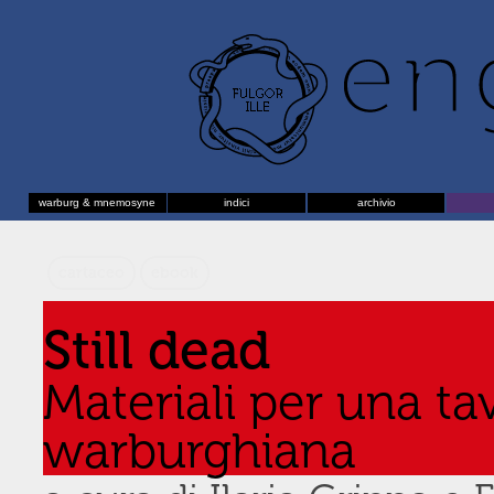
warburg & mnemosyne
indici
archivio
cartaceo
ebook
Still dead
Materiali per una ta
warburghiana