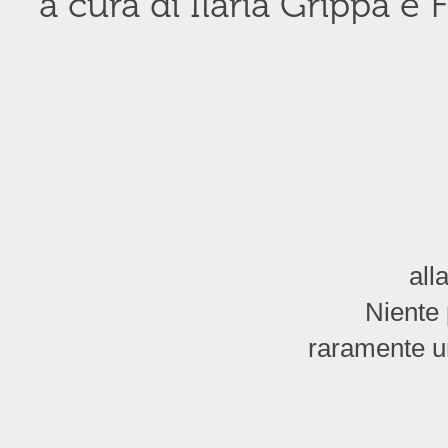
a cura di Ilaria Grippa e F
all
Niente 
raramente un