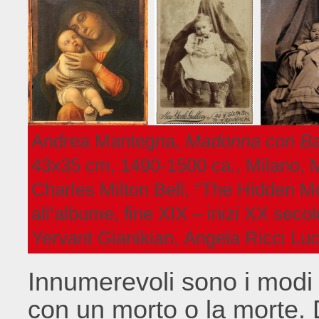
Andrea Mantegna,
Madonna con Ba
43x35 cm, 1490-1500 ca., Milano, 
Charles Milton Bell, “The Hidden Mot
all’albume, fine XIX – inizi XX secolo
Yervant Gianikian, Angela Ricci Lu
Innumerevoli sono i modi 
con un morto o la morte.