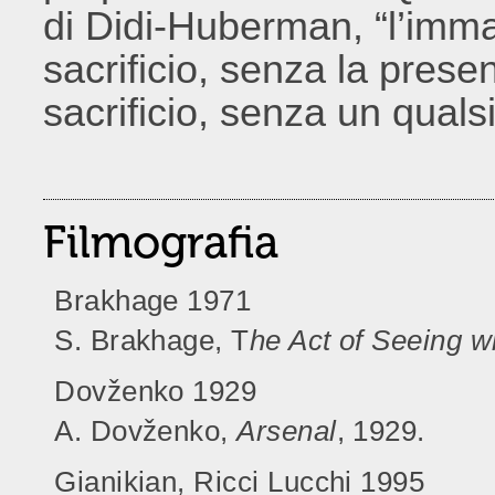
di Didi-Huberman, “l’imm
sacrificio, senza la presen
sacrificio, senza un qual
Filmografia
Brakhage 1971
S. Brakhage, T
he Act of Seeing 
Dovženko 1929
A. Dovženko,
Arsenal
, 1929.
Gianikian, Ricci Lucchi 1995