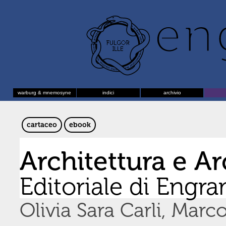
warburg & mnemosyne
indici
archivio
cartaceo
ebook
Architettura e A
Editoriale di Engr
Olivia Sara Carli, Marc